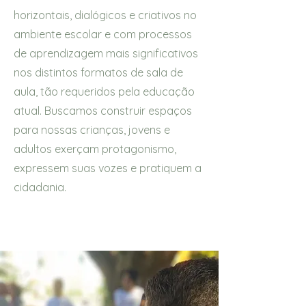
horizontais, dialógicos e criativos no
ambiente escolar e com processos
de aprendizagem mais significativos
nos distintos formatos de sala de
aula, tão requeridos pela educação
atual. Buscamos construir espaços
para nossas crianças, jovens e
adultos exerçam protagonismo,
expressem suas vozes e pratiquem a
cidadania.