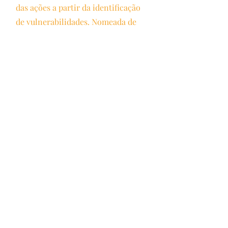
das ações a partir da identificação
de vulnerabilidades. Nomeada de
"Metodologia dos Círculos",
inspirada nos Círculos de Cultura
do mestre Paulo Freire, busca
contribuir para uma formação
integral, atuando sobre os eixos EU,
FAMÍLIA, ESCOLA e TERRITÓRIO
(EFET).