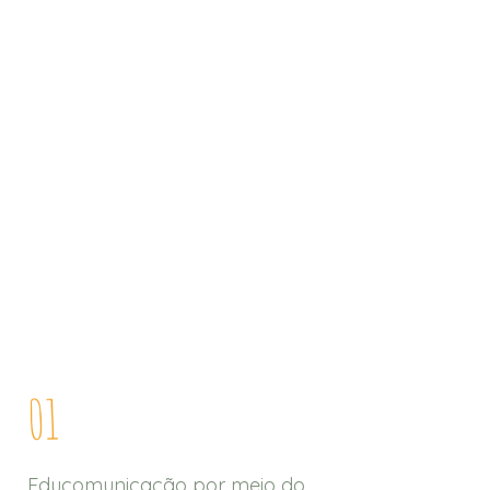
com
ação às
Midiática
telejornal
escolas
sobre crise
públicas de
climática
Santos
01
Educomunicação por meio do