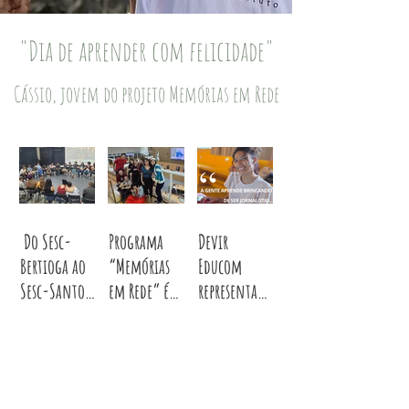
"Dia de aprender com felicidade"
Cássio, jovem do projeto Memórias em Rede
Do Sesc-
Programa
Devir
Bertioga ao
“Memórias
Educom
Sesc-Santos:
em Rede” é
representa
Devir
aprovado na
Santos na
Educom
Câmara e
III Semana
conecta
deve levar a
Brasileira de
juventudes
Educomunic
Educação