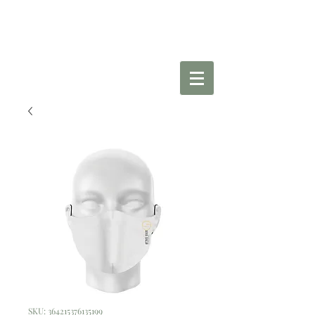
SKU: 364215376135199