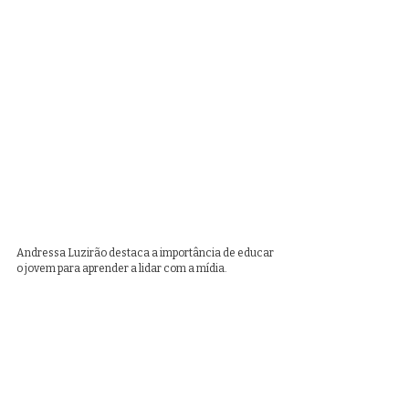
Andressa Luzirão destaca a importância de educar 
o jovem para aprender a lidar com a mídia.